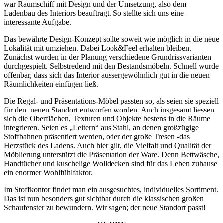
war Raumschiff mit Design und der Umsetzung, also dem
Ladenbau des Interiors beauftragt. So stellte sich uns eine
interessante Aufgabe.
Das bewährte Design-Konzept sollte soweit wie möglich in die neue
Lokalität mit umziehen. Dabei Look&Feel erhalten bleiben.
Zunächst wurden in der Planung verschiedene Grundrissvarianten
durchgespielt. Selbstredend mit den Bestandsmöbeln. Schnell wurde
offenbar, dass sich das Interior aussergewöhnlich gut in die neuen
Räumlichkeiten einfügen ließ.
Die Regal- und Präsentations-Möbel passten so, als seien sie speziell
für den neuen Standort entworfen worden. Auch insgesamt liessen
sich die Oberflächen, Texturen und Objekte bestens in die Räume
integrieren. Seien es „Leitern“ aus Stahl, an denen großzügige
Stoffbahnen präsentiert werden, oder der große Tresen -das
Herzstück des Ladens. Auch hier gilt, die Vielfalt und Qualität der
Möblierung unterstützt die Präsentation der Ware. Denn Bettwäsche,
Handtücher und kuschelige Wolldecken sind für das Leben zuhause
ein enormer Wohlfühlfaktor.
Im Stoffkontor findet man ein ausgesuchtes, individuelles Sortiment.
Das ist nun besonders gut sichtbar durch die klassischen großen
Schaufenster zu bewundern. Wir sagen; der neue Standort passt!